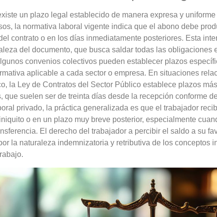
iste un plazo legal establecido de manera expresa y uniforme p
sos, la normativa laboral vigente indica que el abono debe pro
 del contrato o en los días inmediatamente posteriores. Esta int
raleza del documento, que busca saldar todas las obligacione
Algunos convenios colectivos pueden establecer plazos específ
ormativa aplicable a cada sector o empresa. En situaciones rela
co, la Ley de Contratos del Sector Público establece plazos más
s, que suelen ser de treinta días desde la recepción conforme d
boral privado, la práctica generalizada es que el trabajador rec
 finiquito o en un plazo muy breve posterior, especialmente cuan
nsferencia. El derecho del trabajador a percibir el saldo a su f
or la naturaleza indemnizatoria y retributiva de los conceptos in
trabajo.