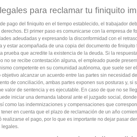
legales para reclamar tu finiquito 
a de pago del finiquito en el tiempo establecido, el trabajador de
 derechos. El primer paso es comunicarse con la empresa de for
idades adeudadas y expresando la disconformidad con el retras
sa y estar acompañada de una copia del documento de finiquito f
ra prueba que acredite la existencia de la deuda. Si la respues
a o no se recibe contestación alguna, el empleado puede presen
anismo competente en su comunidad autónoma, que suele ser el 
 objetivo alcanzar un acuerdo entre las partes sin necesidad de
ento de conciliación, ambas partes exponen sus posturas y, si 
ne valor de sentencia y es ejecutable. En caso de que no se lle
uede iniciar una demanda laboral ante el juzgado social, donde 
así como las indemnizaciones y compensaciones que correspond
 tener en cuenta que el plazo de reclamación de un año comie
 realizarse el pago, por lo que es importante no dejar pasar de
 legales.