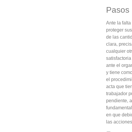
Pasos 
Ante la falt
proteger sus
de las cant
clara, preci
cualquier ot
satisfactori
ante el org
y tiene como
el procedimi
acta que tie
trabajador p
pendiente, 
fundamental
en que debió
las acciones