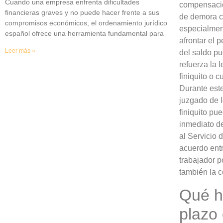
Cuando una empresa enfrenta dificultades
compensació
financieras graves y no puede hacer frente a sus
de demora c
compromisos económicos, el ordenamiento jurídico
especialment
español ofrece una herramienta fundamental para
afrontar el
Leer más »
del saldo pu
refuerza la 
finiquito o 
Durante est
juzgado de l
finiquito pu
inmediato de
al Servicio 
acuerdo entr
trabajador p
también la 
Qué ha
plazo 