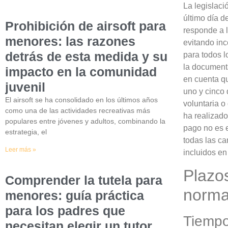
La legislaci
último día d
Prohibición de airsoft para
responde a l
menores: las razones
evitando inc
detrás de esta medida y su
para todos l
la documenta
impacto en la comunidad
en cuenta qu
juvenil
uno y cinco 
El airsoft se ha consolidado en los últimos años
voluntaria o
como una de las actividades recreativas más
ha realizad
populares entre jóvenes y adultos, combinando la
pago no es en
estrategia, el
todas las ca
Leer más »
incluidos en 
Plazos
Comprender la tutela para
norma
menores: guía práctica
para los padres que
Tiempo
necesitan elegir un tutor