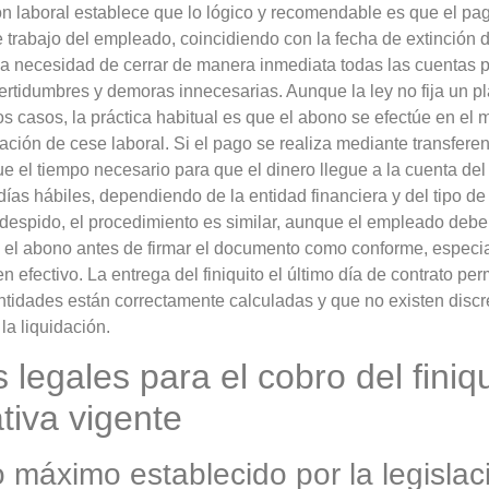
ón laboral establece que lo lógico y recomendable es que el pago 
e trabajo del empleado, coincidiendo con la fecha de extinción de
a necesidad de cerrar de manera inmediata todas las cuentas pe
ertidumbres y demoras innecesarias. Aunque la ley no fija un p
os casos, la práctica habitual es que el abono se efectúe en e
ción de cese laboral. Si el pago se realiza mediante transferen
e el tiempo necesario para que el dinero llegue a la cuenta del
días hábiles, dependiendo de la entidad financiera y del tipo de
 despido, el procedimiento es similar, aunque el empleado deb
o el abono antes de firmar el documento como conforme, espec
 efectivo. La entrega del finiquito el último día de contrato perm
ntidades están correctamente calculadas y que no existen disc
la liquidación.
 legales para el cobro del finiq
tiva vigente
 máximo establecido por la legislaci