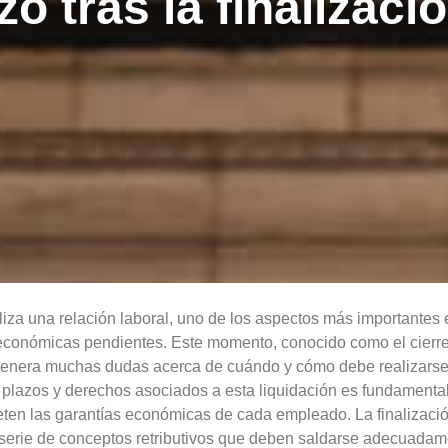
zo tras la finalizaci
iza una relación laboral, uno de los aspectos más importantes e
económicas pendientes. Este momento, conocido como el cierre
 genera muchas dudas acerca de cuándo y cómo debe realizarse
plazos y derechos asociados a esta liquidación es fundamental 
ten las garantías económicas de cada empleado. La finalizació
serie de conceptos retributivos que deben saldarse adecuadame