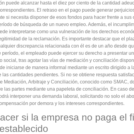
n puede alcanzar hasta el diez por ciento de la cantidad adeu
orrespondientes. El retraso en el pago puede generar perjuici
e si necesita disponer de esos fondos para hacer frente a sus
 período de búsqueda de un nuevo empleo. Además, el incumplim
ede interpretarse como una vulneración de los derechos económ
legitimidad de la reclamación. Es importante destacar que el pl
cualquier discrepancia relacionada con él es de un año desde qu
e período, el empleado puede ejercer su derecho a presentar u
o social, tras agotar las vías de mediación y conciliación dispo
ede iniciarse de manera informal mediante un escrito dirigido a 
 las cantidades pendientes. Si no se obtiene respuesta satisfact
de Mediación, Arbitraje y Conciliación, conocido como SMAC, do
e las partes mediante una papeleta de conciliación. En caso de
odrá interponer una demanda laboral, solicitando no solo el ab
compensación por demora y los intereses correspondientes.
cer si la empresa no paga el fi
establecido