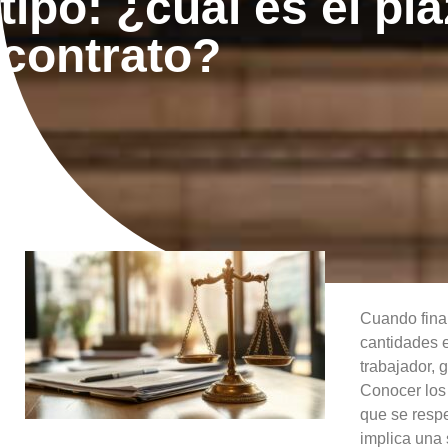
tipo: ¿cuál es el pla
contrato?
Cuando final
cantidades 
trabajador,
Conocer los 
que se respe
implica una 