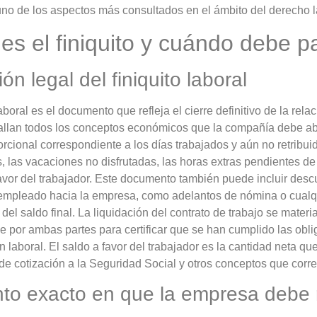
 uno de los aspectos más consultados en el ámbito del derecho l
es el finiquito y cuándo debe 
ión legal del finiquito laboral
laboral es el documento que refleja el cierre definitivo de la rel
tallan todos los conceptos económicos que la compañía debe ab
orcional correspondiente a los días trabajados y aún no retribuid
, las vacaciones no disfrutadas, las horas extras pendientes de
avor del trabajador. Este documento también puede incluir des
empleado hacia la empresa, como adelantos de nómina o cualq
del saldo final. La liquidación del contrato de trabajo se mater
e por ambas partes para certificar que se han cumplido las ob
n laboral. El saldo a favor del trabajador es la cantidad neta que
de cotización a la Seguridad Social y otros conceptos que corr
o exacto en que la empresa debe r