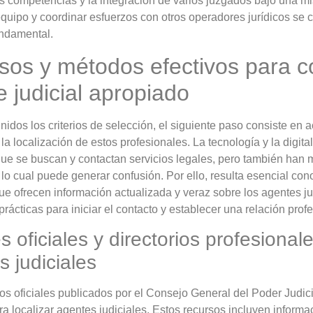
 competencias y la integración de varios juzgados bajo una mi
equipo y coordinar esfuerzos con otros operadores jurídicos se c
undamental.
sos y métodos efectivos para c
 judicial apropiado
nidos los criterios de selección, el siguiente paso consiste en 
n la localización de estos profesionales. La tecnología y la digit
e se buscan y contactan servicios legales, pero también han m
 lo cual puede generar confusión. Por ello, resulta esencial cono
ue ofrecen información actualizada y veraz sobre los agentes ju
prácticas para iniciar el contacto y establecer una relación profe
 oficiales y directorios profesional
 judiciales
ios oficiales publicados por el Consejo General del Poder Judic
ra localizar agentes judiciales. Estos recursos incluyen informa