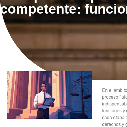
competente: funcion
En el ámbito
proceso flui
indispensab
funciones y 
cada etapa d
derechos y g