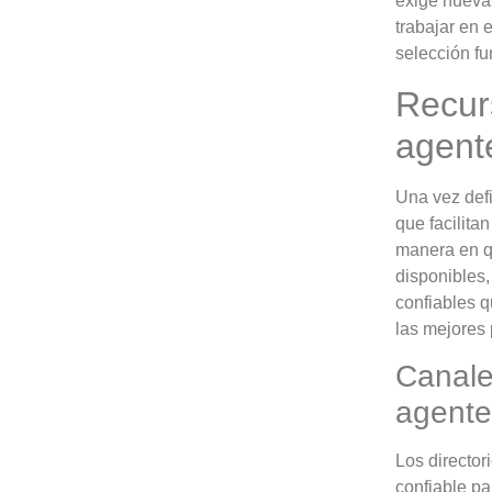
exige nuevas
trabajar en 
selección f
Recur
agente
Una vez defi
que facilita
manera en qu
disponibles,
confiables q
las mejores 
Canales
agentes
Los director
confiable pa