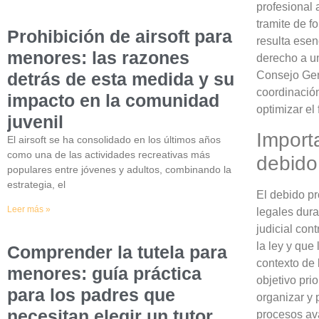
profesional 
tramite de f
Prohibición de airsoft para
resulta esen
menores: las razones
derecho a un
detrás de esta medida y su
Consejo Gene
coordinación
impacto en la comunidad
optimizar el
juvenil
Importa
El airsoft se ha consolidado en los últimos años
como una de las actividades recreativas más
debido
populares entre jóvenes y adultos, combinando la
estrategia, el
El debido pr
Leer más »
legales dura
judicial con
la ley y que
Comprender la tutela para
contexto de 
menores: guía práctica
objetivo pri
para los padres que
organizar y 
necesitan elegir un tutor
procesos ava