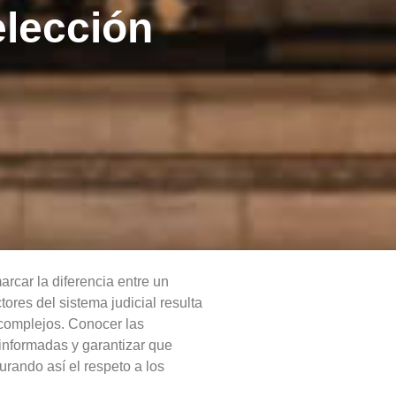
elección
arcar la diferencia entre un
tores del sistema judicial resulta
complejos. Conocer las
 informadas y garantizar que
urando así el respeto a los