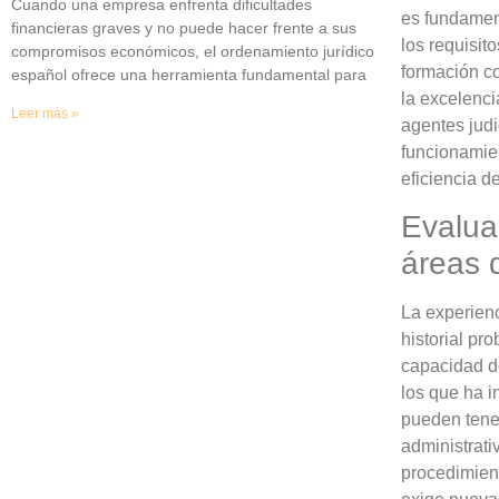
Cuando una empresa enfrenta dificultades
es fundament
financieras graves y no puede hacer frente a sus
los requisit
compromisos económicos, el ordenamiento jurídico
formación co
español ofrece una herramienta fundamental para
la excelenci
Leer más »
agentes judi
funcionamien
eficiencia d
Evalua
áreas 
La experienc
historial pr
capacidad d
los que ha i
pueden tener
administrati
procedimient