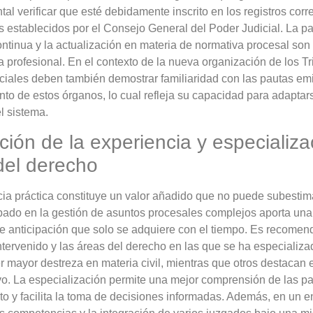
al verificar que esté debidamente inscrito en los registros co
os establecidos por el Consejo General del Poder Judicial. La p
ntinua y la actualización en materia de normativa procesal so
a profesional. En el contexto de la nueva organización de los Tr
ciales deben también demostrar familiaridad con las pautas emit
to de estos órganos, lo cual refleja su capacidad para adaptars
el sistema.
ción de la experiencia y especializa
del derecho
ia práctica constituye un valor añadido que no puede subestim
obado en la gestión de asuntos procesales complejos aporta una
e anticipación que solo se adquiere con el tiempo. Es recomen
ntervenido y las áreas del derecho en las que se ha especializ
 mayor destreza en materia civil, mientras que otros destacan 
vo. La especialización permite una mejor comprensión de las pa
o y facilita la toma de decisiones informadas. Además, en un en