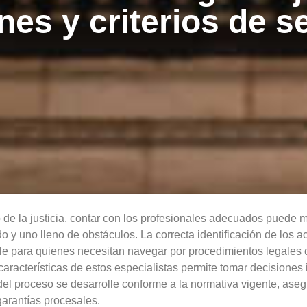
es y criterios de s
 de la justicia, contar con los profesionales adecuados puede m
do y uno lleno de obstáculos. La correcta identificación de los ac
le para quienes necesitan navegar por procedimientos legales 
características de estos especialistas permite tomar decisiones
el proceso se desarrolle conforme a la normativa vigente, aseg
arantías procesales.