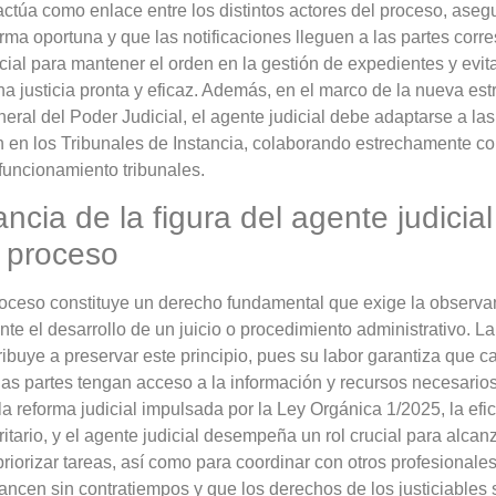
actúa como enlace entre los distintos actores del proceso, as
orma oportuna y que las notificaciones lleguen a las partes corr
cial para mantener el orden en la gestión de expedientes y evit
a justicia pronta y eficaz. Además, en el marco de la nueva estr
ral del Poder Judicial, el agente judicial debe adaptarse a las
 en los Tribunales de Instancia, colaborando estrechamente co
 funcionamiento tribunales.
ncia de la figura del agente judicial
 proceso
oceso constituye un derecho fundamental que exige la observan
nte el desarrollo de un juicio o procedimiento administrativo. La
tribuye a preservar este principio, pues su labor garantiza que
 las partes tengan acceso a la información y recursos necesarios
la reforma judicial impulsada por la Ley Orgánica 1/2025, la efic
oritario, y el agente judicial desempeña un rol crucial para alc
priorizar tareas, así como para coordinar con otros profesionale
ncen sin contratiempos y que los derechos de los justiciables