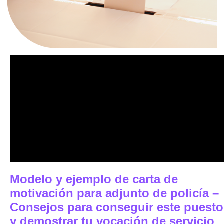
Modelo y ejemplo de carta de
motivación para adjunto de policía –
Consejos para conseguir este puesto
y demostrar tu vocación de servicio