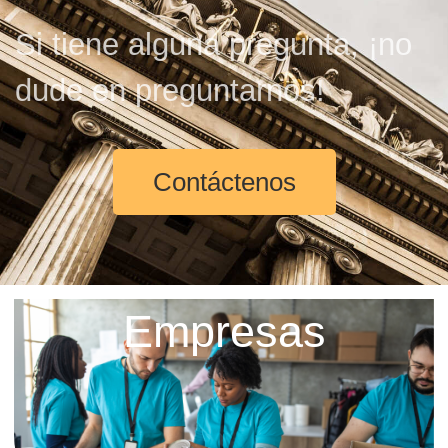
Si
tiene
alguna
pregunta
,
¡
no
dude
en
preguntarnos
!
Contáctenos
Empresas